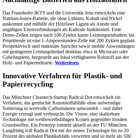
Das Fraunhofer IKTS und die Universität Jena entwickeln eine
Natrium-Ionen-Batterie, die ohne Lithium, Kobalt und Nickel
auskommt und mithilfe der Holzfaser Lignin als Anode und
ungiftigen Eisenverbindungen als Kathode funktioniert. Erste
Demo-Zellen zeigen nach 100 Zyklen kaum Leistungseinbußen; bis
Projektende ist eine 1-Amperestunden-Zelle mit 200 Zyklen geplant.
Perspektivisch sind stationäre Speicher sowie mobile Anwendungen
mit geringerem Leistungsbedarf denkbar, etwa in Microcars oder
Gabelstaplern, hergestellt aus lokal verfügbarem Rohstoff aus der
Holz- und Papierindustrie.
Weiterlesen
Innovative Verfahren für Plastik- und
Papierrecycling
Das Münchner Cleantech-Startup Radical Dot entwickelt ein
Verfahren, das gemischte Kunststoffabfälle ohne aufwendige
Sortierung in wertvolle Carbonsäuren umwandelt – und dabei
Energie erzeugt statt verbraucht. Die Vision: eine skalierbare
Technologie mit wettbewerbsfähigen Kosten gegenüber fossilen
Grundstoffen. Ein Prototyp entsteht aktuell an der TU München.
Langfristig will Radical Dot mit der neuen Technologie bis zu 20
Prozent des globalen Plastikabfalls verwerten und so mehr als 500