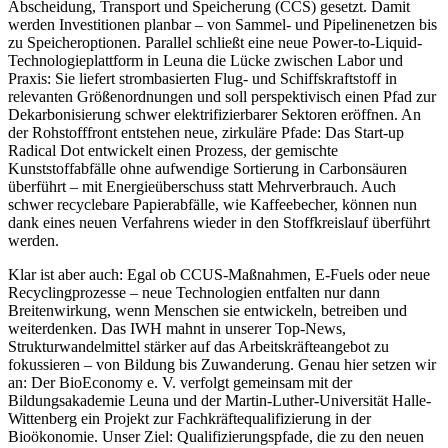
Abscheidung, Transport und Speicherung (CCS) gesetzt. Damit
werden Investitionen planbar – von Sammel- und Pipelinenetzen bis
zu Speicheroptionen. Parallel schließt eine neue Power-to-Liquid-
Technologieplattform in Leuna die Lücke zwischen Labor und
Praxis: Sie liefert strombasierten Flug- und Schiffskraftstoff in
relevanten Größenordnungen und soll perspektivisch einen Pfad zur
Dekarbonisierung schwer elektrifizierbarer Sektoren eröffnen. An
der Rohstofffront entstehen neue, zirkuläre Pfade: Das Start-up
Radical Dot entwickelt einen Prozess, der gemischte
Kunststoffabfälle ohne aufwendige Sortierung in Carbonsäuren
überführt – mit Energieüberschuss statt Mehrverbrauch. Auch
schwer recyclebare Papierabfälle, wie Kaffeebecher, können nun
dank eines neuen Verfahrens wieder in den Stoffkreislauf überführt
werden.
Klar ist aber auch: Egal ob CCUS-Maßnahmen, E-Fuels oder neue
Recyclingprozesse – neue Technologien entfalten nur dann
Breitenwirkung, wenn Menschen sie entwickeln, betreiben und
weiterdenken. Das IWH mahnt in unserer Top-News,
Strukturwandelmittel stärker auf das Arbeitskräfteangebot zu
fokussieren – von Bildung bis Zuwanderung. Genau hier setzen wir
an: Der BioEconomy e. V. verfolgt gemeinsam mit der
Bildungsakademie Leuna und der Martin-Luther-Universität Halle-
Wittenberg ein Projekt zur Fachkräftequalifizierung in der
Bioökonomie. Unser Ziel: Qualifizierungspfade, die zu den neuen