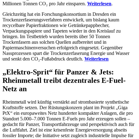
Millionen Tonnen CO₂ pro Jahr einsparen.
Weiterlesen
.
Gleichzeitig hat ein Forschungskonsortium in Dresden ein
Trockenzerfaserungsverfahren entwickelt, um bislang kaum
recycelbare Papierfraktionen wie Getränkepappbecher,
Verpackungspapiere und Tapeten wieder in den Kreislauf zu
bringen. Im Testbetrieb wurden bereits über 50 Tonnen
Trockenfasern aus solchen Quellen aufbereitet und in
Papiermaschinenversuchen erfolgreich eingesetzt. Gegenüber
Nassprozessen spart die Trockenzerfaserung Energie und Wasser
und senkt den CO₂-Fußabdruck deutlich.
Weiterlesen
„Elektro-Sprit“ für Panzer & Jets:
Rheinmetall treibt dezentrales E-Fuel-
Netz an
Rheinmetall wird künftig verstärkt auf strombasierte synthetische
Kraftstoffe setzen. Der Rüstungskonzern plant im Projekt „Giga
PtX“ ein europaweites Netz hunderter kompakter Anlagen, die pro
Standort 5.000–7.000 Tonnen E-Fuels pro Jahr erzeugen sollen –
gedacht für Panzer, Transportfahrzeuge und perspektivisch auch für
die Luftfahrt. Ziel ist eine krisenfeste Energieversorgung abseits
fossiler Importe; die Initiative setzt zugleich industrielle Impulse für