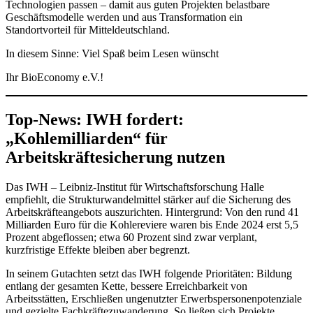
Technologien passen – damit aus guten Projekten belastbare
Geschäftsmodelle werden und aus Transformation ein
Standortvorteil für Mitteldeutschland.
In diesem Sinne: Viel Spaß beim Lesen wünscht
Ihr BioEconomy e.V.!
Top-News: IWH fordert:
„Kohlemilliarden“ für
Arbeitskräftesicherung nutzen
Das IWH – Leibniz-Institut für Wirtschaftsforschung Halle
empfiehlt, die Strukturwandelmittel stärker auf die Sicherung des
Arbeitskräfteangebots auszurichten. Hintergrund: Von den rund 41
Milliarden Euro für die Kohlereviere waren bis Ende 2024 erst 5,5
Prozent abgeflossen; etwa 60 Prozent sind zwar verplant,
kurzfristige Effekte bleiben aber begrenzt.
In seinem Gutachten setzt das IWH folgende Prioritäten: Bildung
entlang der gesamten Kette, bessere Erreichbarkeit von
Arbeitsstätten, Erschließen ungenutzter Erwerbspersonenpotenziale
und gezielte Fachkräftezuwanderung. So ließen sich Projekte