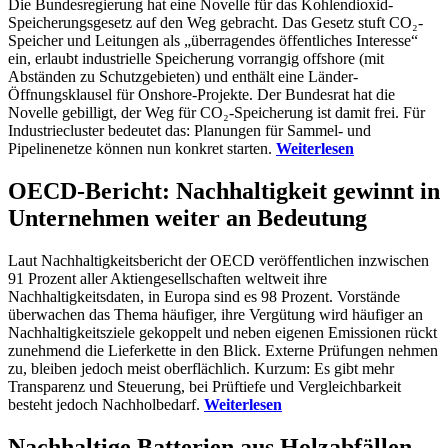
Die Bundesregierung hat eine Novelle für das Kohlendioxid-
Speicherungsgesetz auf den Weg gebracht. Das Gesetz stuft CO₂-
Speicher und Leitungen als „überragendes öffentliches Interesse“
ein, erlaubt industrielle Speicherung vorrangig offshore (mit
Abständen zu Schutzgebieten) und enthält eine Länder-
Öffnungsklausel für Onshore-Projekte. Der Bundesrat hat die
Novelle gebilligt, der Weg für CO₂-Speicherung ist damit frei. Für
Industriecluster bedeutet das: Planungen für Sammel- und
Pipelinenetze können nun konkret starten.
Weiterlesen
OECD-Bericht: Nachhaltigkeit gewinnt in
Unternehmen weiter an Bedeutung
Laut Nachhaltigkeitsbericht der OECD veröffentlichen inzwischen
91 Prozent aller Aktiengesellschaften weltweit ihre
Nachhaltigkeitsdaten, in Europa sind es 98 Prozent. Vorstände
überwachen das Thema häufiger, ihre Vergütung wird häufiger an
Nachhaltigkeitsziele gekoppelt und neben eigenen Emissionen rückt
zunehmend die Lieferkette in den Blick. Externe Prüfungen nehmen
zu, bleiben jedoch meist oberflächlich. Kurzum: Es gibt mehr
Transparenz und Steuerung, bei Prüftiefe und Vergleichbarkeit
besteht jedoch Nachholbedarf.
Weiterlesen
Nachhaltige Batterien aus Holzabfällen