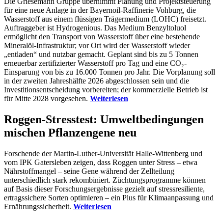
Die Griesemann Gruppe übernimmt Planung und Projektsteuerung
für eine neue Anlage in der Bayernoil-Raffinerie Vohburg, die
Wasserstoff aus einem flüssigen Trägermedium (LOHC) freisetzt.
Auftraggeber ist Hydrogenious. Das Medium Benzyltoluol
ermöglicht den Transport von Wasserstoff über eine bestehende
Mineralöl-Infrastruktur; vor Ort wird der Wasserstoff wieder
„entladen“ und nutzbar gemacht. Geplant sind bis zu 5 Tonnen
erneuerbar zertifizierter Wasserstoff pro Tag und eine CO₂-
Einsparung von bis zu 16.000 Tonnen pro Jahr. Die Vorplanung soll
in der zweiten Jahreshälfte 2026 abgeschlossen sein und die
Investitionsentscheidung vorbereiten; der kommerzielle Betrieb ist
für Mitte 2028 vorgesehen.
Weiterlesen
Roggen-Stresstest: Umweltbedingungen
mischen Pflanzengene neu
Forschende der Martin-Luther-Universität Halle-Wittenberg und
vom IPK Gatersleben zeigen, dass Roggen unter Stress – etwa
Nährstoffmangel – seine Gene während der Zellteilung
unterschiedlich stark rekombiniert. Züchtungsprogramme können
auf Basis dieser Forschungsergebnisse gezielt auf stressresiliente,
ertragssichere Sorten optimieren – ein Plus für Klimaanpassung und
Ernährungssicherheit.
Weiterlesen