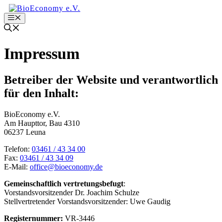
Zum
Inhalt
Menu
springen
Impressum
Betreiber der Website und verantwortlich
für den Inhalt:
BioEconomy e.V.
Am Haupttor, Bau 4310
06237 Leuna
Telefon:
03461 / 43 34 00
Fax:
03461 / 43 34 09
E-Mail:
office@bioeconomy.de
Gemeinschaftlich vertretungsbefugt
:
Vorstandsvorsitzender Dr. Joachim Schulze
Stellvertretender Vorstandsvorsitzender: Uwe Gaudig
Registernummer:
VR-3446