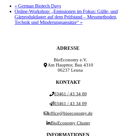
«
German Biotech Days
Online-Workshop: „Emissionen im Fokus: Gülle- und
Gärproduktlager auf dem Prüfstand – Messmethoden,
Technik und Minderungsansätze“
»
ADRESSE
BioEconomy e.V.
Am Haupttor, Bau 4310
06237 Leuna
KONTAKT
03461 / 43 34 00
03461 / 43 34 09
office@bioeconomy.de
BioEconomy Cluster
INFORMATIONEN