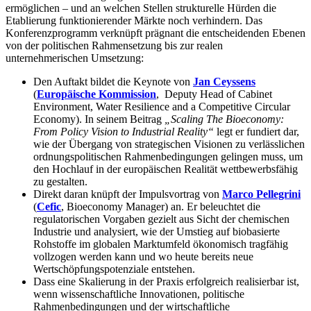
ermöglichen – und an welchen Stellen strukturelle Hürden die
Etablierung funktionierender Märkte noch verhindern. Das
Konferenzprogramm verknüpft prägnant die entscheidenden Ebenen
von der politischen Rahmensetzung bis zur realen
unternehmerischen Umsetzung:
Den Auftakt bildet die Keynote von
Jan Ceyssens
(
Europäische Kommission
, Deputy Head of Cabinet
Environment, Water Resilience and a Competitive Circular
Economy). In seinem Beitrag
„Scaling The Bioeconomy:
From Policy Vision to Industrial Reality“
legt er fundiert dar,
wie der Übergang von strategischen Visionen zu verlässlichen
ordnungspolitischen Rahmenbedingungen gelingen muss, um
den Hochlauf in der europäischen Realität wettbewerbsfähig
zu gestalten.
Direkt daran knüpft der Impulsvortrag von
Marco Pellegrini
(
Cefic
, Bioeconomy Manager) an. Er beleuchtet die
regulatorischen Vorgaben gezielt aus Sicht der chemischen
Industrie und analysiert, wie der Umstieg auf biobasierte
Rohstoffe im globalen Marktumfeld ökonomisch tragfähig
vollzogen werden kann und wo heute bereits neue
Wertschöpfungspotenziale entstehen.
Dass eine Skalierung in der Praxis erfolgreich realisierbar ist,
wenn wissenschaftliche Innovationen, politische
Rahmenbedingungen und der wirtschaftliche