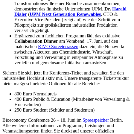
Transformationswille einer Branche zusammenkommen,
demonstriert das finnische Unternehmen UPM.
Dr.
Harald
Dialer
(
UPM Next Generation Renewables
, CTO &
Executive Vice President) zeigt auf, wie der Schritt vom
Pilotprojekt zur großskalierten industriellen Produktion
verlässlich gelingt.
Ergänzend zum fachlichen Programm lädt das exklusive
Collaboration Dinner
am Vorabend, 17. Juni, auf den
malerischen
RIVO Spreeterrassen
dazu ein, die Netzwerke
zwischen Akteuren aus Chemieindustrie, Wirtschaft,
Forschung und Verwaltung in entspannter Atmosphäre zu
vertiefen und gemeinsame Initiativen anzustoßen.
Sichern Sie sich jetzt Ihr Konferenz-Ticket und gestalten Sie den
industriellen Hochlauf aktiv mit. Unsere transparente Ticketstruktur
bietet maßgeschneiderte Optionen für alle Bereiche:
800 Euro Normalpreis
400 Euro Public & Education (Mitarbeiter von Verwaltung &
Hochschulen)
250 Euro Student (Schüler und Studenten)
Bioeconomy Conference 26 – 18. Juni im
Spreespeicher
Berlin.
Alle weiteren Informationen zu Programm, Leistungen und
Veranstaltungsorten finden Sie direkt auf unserer offiziellen