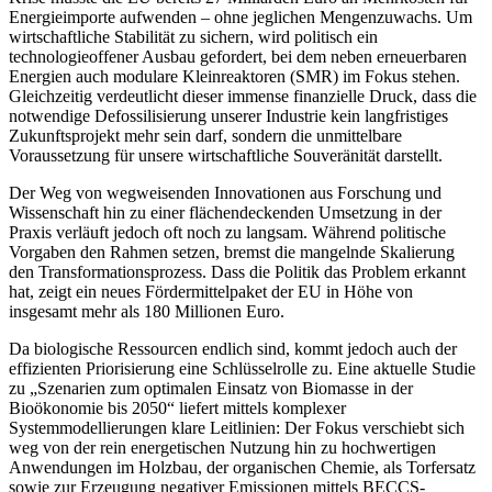
Energieimporte aufwenden – ohne jeglichen Mengenzuwachs. Um
wirtschaftliche Stabilität zu sichern, wird politisch ein
technologieoffener Ausbau gefordert, bei dem neben erneuerbaren
Energien auch modulare Kleinreaktoren (SMR) im Fokus stehen.
Gleichzeitig verdeutlicht dieser immense finanzielle Druck, dass die
notwendige Defossilisierung unserer Industrie kein langfristiges
Zukunftsprojekt mehr sein darf, sondern die unmittelbare
Voraussetzung für unsere wirtschaftliche Souveränität darstellt.
Der Weg von wegweisenden Innovationen aus Forschung und
Wissenschaft hin zu einer flächendeckenden Umsetzung in der
Praxis verläuft jedoch oft noch zu langsam. Während politische
Vorgaben den Rahmen setzen, bremst die mangelnde Skalierung
den Transformationsprozess. Dass die Politik das Problem erkannt
hat, zeigt ein neues Fördermittelpaket der EU in Höhe von
insgesamt mehr als 180 Millionen Euro.
Da biologische Ressourcen endlich sind, kommt jedoch auch der
effizienten Priorisierung eine Schlüsselrolle zu. Eine aktuelle Studie
zu „Szenarien zum optimalen Einsatz von Biomasse in der
Bioökonomie bis 2050“ liefert mittels komplexer
Systemmodellierungen klare Leitlinien: Der Fokus verschiebt sich
weg von der rein energetischen Nutzung hin zu hochwertigen
Anwendungen im Holzbau, der organischen Chemie, als Torfersatz
sowie zur Erzeugung negativer Emissionen mittels BECCS-