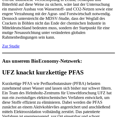
Bitterfeld auf diese Weise zu sichern, wäre laut der Untersuchung
ein massiver Ausbau von Wasserstoff- und CO2-Netzen sowie eine
engere Verzahnung mit der Agrar- und Forstwirtschaft notwendig.
Dennoch unterstreicht die MDSV-Studie, dass der Wegfall des
Crackers in Böhlen nicht das Ende der chemischen Industrie in
Mitteldeutschland bedeuten muss, sondern der Startpunkt für eine
mutige Neuausrichtung unter veränderten globalen
Rahmenbedingungen sein kann.
Zur Studie
Aus unserem BioEconomy-Netzwerk:
UFZ knackt kurzkettige PFAS
Kurzkettige PFAS wie Perfluorbutansäure (PFBA) belasten
zunehmend unser Wasser und lassen sich bisher nur schwer filtern.
Ein Team des Helmholtz-Zentrums für Umweltforschung UFZ hat
nun ein zweistufiges elektrochemisches Verfahren entwickelt, um
diese Stoffe effizient zu eliminieren. Dabei werden die PFAS
zunächst an einem Aktivkohlevlies angereichert und anschließend
mittels Elektrooxidation vollständig zerstört. Das patentierte
Verfahren ist energiesparend, vor Ort einsetzbar und schont