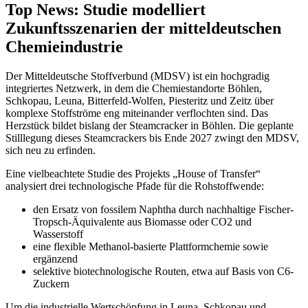
Top News: Studie modelliert
Zukunftsszenarien der mitteldeutschen
Chemieindustrie
Der Mitteldeutsche Stoffverbund (MDSV) ist ein hochgradig
integriertes Netzwerk, in dem die Chemiestandorte Böhlen,
Schkopau, Leuna, Bitterfeld-Wolfen, Piesteritz und Zeitz über
komplexe Stoffströme eng miteinander verflochten sind. Das
Herzstück bildet bislang der Steamcracker in Böhlen. Die geplante
Stilllegung dieses Steamcrackers bis Ende 2027 zwingt den MDSV,
sich neu zu erfinden.
Eine vielbeachtete Studie des Projekts „House of Transfer“
analysiert drei technologische Pfade für die Rohstoffwende:
den Ersatz von fossilem Naphtha durch nachhaltige Fischer-
Tropsch-Äquivalente aus Biomasse oder CO2 und
Wasserstoff
eine flexible Methanol-basierte Plattformchemie sowie
ergänzend
selektive biotechnologische Routen, etwa auf Basis von C6-
Zuckern
Um die industrielle Wertschöpfung in Leuna, Schkopau und