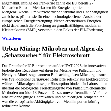
angemahnt. Infolge der Iran-Krise zahlte die EU bereits 27
Milliarden Euro an Mehrkosten für Energieimporte ohne
Mengenzuwachs. Um wirtschaftliche Stabilität und Unabhängigkeit
zu sichern, plädiert sie für einen technologieoffenen Ausbau der
europäischen Energieerzeugung. Neben erneuerbaren Energien
rückt dabei auch die Forschung an grundlastfähigen, modularen
Kleinreaktoren (SMR) verstärkt in den Fokus der EU-Förderung.
Weiterlesen
Urban Mining: Mikroben und Algen als
„Schatzsucher“ für Elektroschrott
Das Fraunhofer IGB präsentiert auf der IFAT 2026 ein innovatives
biologisches Recyclingverfahren für Metalle wie Palladium und
Neodym. Mittels sogenanntem Bioleaching lösen Mikroorganismen
wie
Pseudomonas aeruginosa
Rohstoffe selektiv aus Elektroschrott,
während Mikroalgen diese per Biosorption binden. In Laborstudien
übertraf die biologische Freisetzungsrate von Palladium chemische
Methoden um über 13 Prozent. Dieses umweltfreundliche Verfahren
arbeitet ohne giftige Chemikalien und bei niedrigen Temperaturen,
was die europäische Abhängigkeit von Metallimporten künftig
reduzieren könnte.