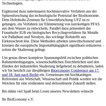
Technologien.
Ergänzend dazu untermauern hochinnovative Verfahren aus der
Spitzenforschung das technologische Potenzial der Bioökonomie.
Dem Helmholtz-Zentrum für Umweltforschung UFZ ist es
gelungen, ein Verfahren zur Eliminierung von kurzkettigen PFAS
aus dem Wasser zu entwickeln. Parallel dazu präsentiert das
Fraunhofer IGB ein biologisches Recyclingverfahren für Metalle
wie Palladium und Neodym, das wichtige Rohstoffe aus
Elektroschrott löst. Diese Methoden arbeiten umweltschonend und
könnten die europäische Importabhängigkeit signifikant reduzieren –
sofern die Skalierung gelingt.
Um genau dieses komplexe Spannungsfeld zwischen politischen
Rahmenbedingungen, wissenschaftlichen Durchbrüchen und den
Hürden der industriellen Skalierung tiefgehend zu debattieren, laden
wir Sie herzlich zur diesjährigen
Bioeconomy Conference am 17.
und 18. Juni nach Berlin
ein. Gemeinsam mit hochkarätigen
Referenten aus Wirtschaft, Wissenschaft und Politik werden wir die
Weichen für eine resilientere und defossilisierte Zukunft stellen.
Bis dahin viel Spaß beim Lesen unseres Newsletters wünscht
Ihr BioEconomy e.V.