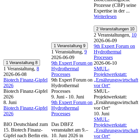
Prozesse (CBP) seine
Expertise in der ...
Weiterlesen
2 Veranstaltungen
10
2 Veranstaltungen,
10
2026-06-09
1 Veranstaltung
9
9th Expert Forum on
1 Veranstaltung,
9
Hydrothermal
2026-06-09
Processes
1 Veranstaltung
8
9th Expert Forum on
2026-06-10
1 Veranstaltung,
8
Hydrothermal
SMUL-
2026-06-08
Processes
Projektwerkstatt:
Biotech Finanz-Gipfel
9th Expert Forum on
„Ernährungswirtschaft
2026
Hydrothermal
vor Ort“
Biotech Finanz-Gipfel
Processes
SMUL-
2026
9. Juni
-
10. Juni
Projektwerkstatt:
8. Juni
9th Expert Forum on
„Ernährungswirtschaft
Biotech Finanz-Gipfel
Hydrothermal
vor Ort“
2026
Processes
10. Juni
SMUL-
BIO Deutschland zum
Das DBFZ
Projektwerkstatt:
15. Biotech Finanz-
veranstaltet am 9.–
„Ernährungswirtschaft
Gipfel nach Berlin ein.
10. Juni 2026 in
vor Ort“