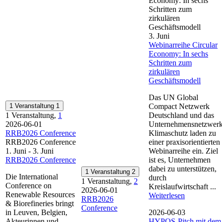
Economy: In sechs
Schritten zum
zirkulären
Geschäftsmodell
3. Juni
Webinarreihe Circular
Economy: In sechs
Schritten zum
zirkulären
Geschäftsmodell
Das UN Global
1 Veranstaltung
1
Compact Netzwerk
1 Veranstaltung,
1
Deutschland und das
2026-06-01
Unternehmensnetzwer
RRB2026 Conference
Klimaschutz laden zu
RRB2026 Conference
einer praxisorientierten
1. Juni
-
3. Juni
Webinarreihe ein. Ziel
RRB2026 Conference
ist es, Unternehmen
dabei zu unterstützen,
1 Veranstaltung
2
Die International
durch
1 Veranstaltung,
2
Conference on
Kreislaufwirtschaft ...
2026-06-01
Renewable Resources
Weiterlesen
RRB2026
& Biorefineries bringt
Conference
in Leuven, Belgien,
2026-06-03
Akteurinnen und
HYPOS-Pitch mit dem