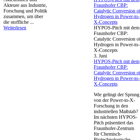
Akteure aus Industrie,
Fraunhofer CBP:
Forschung und Politik
Catalytic Conversion o
zusammen, um über
Hydrogen in Power-to-
die stoffliche ...
X-Concepts
Weiterlesen
HYPOS-Pitch mit dem
Fraunhofer CBP:
Catalytic Conversion o
Hydrogen in Power-to-
X-Concepts
3. Juni
HYPOS-Pitch mit dem
Fraunhofer CBP:
Catalytic Conversion o
Hydrogen in Power-to-
X-Concepts
Wie gelingt der Sprung
von der Power-to-X-
Forschung in den
industriellen Maßstab?
Im nächsten HYPOS-
Pitch präsentiert das
Fraunhofer-Zentrum
für Chemisch-
Biotechnologische