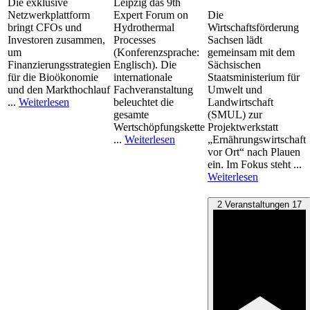
Die exklusive
Leipzig das 9th
Netzwerkplattform
Expert Forum on
Die
bringt CFOs und
Hydrothermal
Wirtschaftsförderung
Investoren zusammen,
Processes
Sachsen lädt
um
(Konferenzsprache:
gemeinsam mit dem
Finanzierungsstrategien
Englisch). Die
Sächsischen
für die Bioökonomie
internationale
Staatsministerium für
und den Markthochlauf
Fachveranstaltung
Umwelt und
...
Weiterlesen
beleuchtet die
Landwirtschaft
gesamte
(SMUL) zur
Wertschöpfungskette
Projektwerkstatt
...
Weiterlesen
„Ernährungswirtschaft
vor Ort“ nach Plauen
ein. Im Fokus steht ...
Weiterlesen
2 Veranstaltungen
17