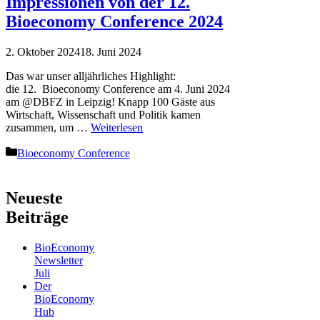
Impressionen von der 12.
Bioeconomy Conference 2024
2. Oktober 2024
18. Juni 2024
Das war unser alljährliches Highlight:
die 12. Bioeconomy Conference am 4. Juni 2024
am @DBFZ in Leipzig! Knapp 100 Gäste aus
Wirtschaft, Wissenschaft und Politik kamen
zusammen, um …
Weiterlesen
Kategorien
Bioeconomy Conference
Neueste
Beiträge
BioEconomy
Newsletter
Juli
Der
BioEconomy
Hub